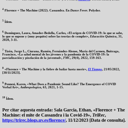
4
Florence + The Machine (2022). Cassandra. En
Dance Fever
. Polydor.
5
Ídem.
6
Domínguez, Laura, Amador-Bedolla, Carlos, «El origen de COVID-19: lo que se sabe,
lo que se supone y (muy poquito) sobre las teorías de complot»,
Educación Química
, 31,
2020, 3-11.
7
Tizón, Jorge L., Ciurana, Ramón, Fernández-Alonso, María del Carmen, Buitrago,
Francisco, «La salud mental de los jóvenes y la pandemia de la COVID-19: la
parcialización y pixelación de la juventud»,
FMC
, 29(4), 2022, 159-163.
8
«Florence + The Machine y la fiebre de bailar hasta morir»,
El Tiempo
, 21/05/2022,
[30/11/2023].
9
Pennesi, Karen, «What Does a Pandemic Sound Like? The Emergence of COVID
Verbal Art»,
Anthropologica
, 63, 2021, 1-15.
10
Ídem.
Per citar aquesta entrada:
Sala Garcia, Ethan, «Florence + The
Machine: el mite de Cassandra i la Covid-19»,
TriRec
,
https://trirec.blogs.uv.es/florence/
, 11/12/2023 [Data de consulta].