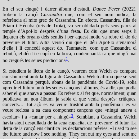
En el seu cinquè i darrer àlbum d’estudi,
Dance Fever
(2022),
trobem la cançó
Cassandra
que, com el seu nom indica, fa
referència al mite grec de Cassandra. En efecte, Cassandra, filla de
Príam i Hécuba (reis de Troia), va ser oblidada pels seus pares al
temple d’Apol·lo després d’una festa. Es diu que unes serps li
lleparen els òrgans dels sentits i per aquest motiu va rebre el do de
preveure el futur. Altra versió diu que el déu Apol·lo s’enamorà
d’ella i li concedí aquest do. Tanmateix, com que Cassandra el
rebutjà, el déu li escopí en la boca, condemnant-la a que ningú mai
2
no cregués les seues prediccions
.
Si estudiem la lletra de la cançó, veurem com Welch es compara
constantment amb la figura de Cassandra. Welch afirma que se sent
com Cassandra perquè, abans de la pandèmia de Covid-19, solia
«predir el futur» amb les seues cançons i àlbums, és a dir, que podia
saber el que anava a passar. Es refereix al fet que, normalment, quan
publicava un nou àlbum, ja sabia el que venia després: crítiques,
concerts… Tot açò es va veure frustrat amb la pandèmia i es va
veure reclosa a sa casa component cançons que «ningú anava a
3
escoltar» i a «cantar per a ningú»
. Semblant a Cassandra, Welch
havia sigut despullada de la seua capacitat de ‘preveure’ el futur. La
lletra de la cançó ens clarifica les declaracions prèvies: «I used to see
the future and now I see nothing. They cut out my eyes and sent me