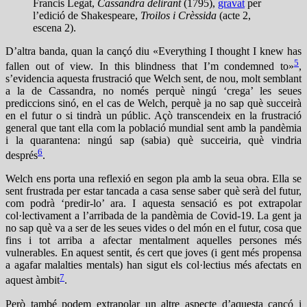
Francis Legat,
Cassandra delirant
(1795),
gravat
per
l’edició de Shakespeare,
Troilos i Crèssida
(acte 2,
escena 2).
D’altra banda, quan la cançó diu «Everything I thought I knew has
5
fallen out of view. In this blindness that I’m condemned to»
,
s’evidencia aquesta frustració que Welch sent, de nou, molt semblant
a la de Cassandra, no només perquè ningú ‘crega’ les seues
prediccions sinó, en el cas de Welch, perquè ja no sap què succeirà
en el futur o si tindrà un públic. Açò transcendeix en la frustració
general que tant ella com la població mundial sent amb la pandèmia
i la quarantena: ningú sap (sabia) què succeiria, què vindria
6
després
.
Welch ens porta una reflexió en segon pla amb la seua obra. Ella se
sent frustrada per estar tancada a casa sense saber què serà del futur,
com podrà ‘predir-lo’ ara. I aquesta sensació es pot extrapolar
col·lectivament a l’arribada de la pandèmia de Covid-19. La gent ja
no sap què va a ser de les seues vides o del món en el futur, cosa que
fins i tot arriba a afectar mentalment aquelles persones més
vulnerables. En aquest sentit, és cert que joves (i gent més propensa
a agafar malalties mentals) han sigut els col·lectius més afectats en
7
aquest àmbit
.
Però també podem extrapolar un altre aspecte d’aquesta cançó i