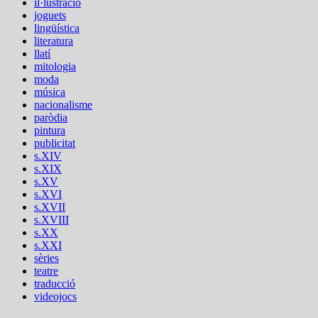
il·lustració
joguets
lingüística
literatura
llatí
mitologia
moda
música
nacionalisme
paròdia
pintura
publicitat
s.XIV
s.XIX
s.XV
s.XVI
s.XVII
s.XVIII
s.XX
s.XXI
sèries
teatre
traducció
videojocs