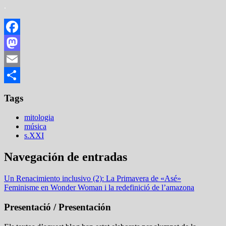
.
Facebook
Mastodon
Email
Compartir
Tags
mitologia
música
s.XXI
Navegación de entradas
Un Renacimiento inclusivo (2): La Primavera de «Asé»
Feminisme en Wonder Woman i la redefinició de l’amazona
Presentació / Presentación