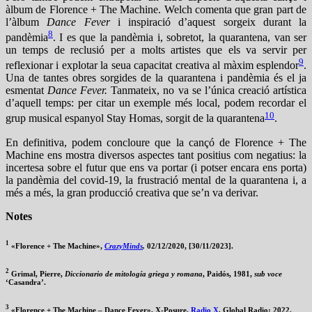
àlbum de Florence + The Machine. Welch comenta que gran part de
l’àlbum
Dance Fever
i inspiració d’aquest sorgeix durant la
8
pandèmia
. I es que la pandèmia i, sobretot, la quarantena, van ser
un temps de reclusió per a molts artistes que els va servir per
9
reflexionar i explotar la seua capacitat creativa al màxim esplendor
.
Una de tantes obres sorgides de la quarantena i pandèmia és el ja
esmentat
Dance Fever.
Tanmateix, no va se l’única creació artística
d’aquell temps: per citar un exemple més local, podem recordar el
10
grup musical espanyol Stay Homas, sorgit de la quarantena
.
En definitiva, podem concloure que la cançó de Florence + The
Machine ens mostra diversos aspectes tant positius com negatius: la
incertesa sobre el futur que ens va portar (i potser encara ens porta)
la pandèmia del covid-19, la frustració mental de la quarantena i, a
més a més, la gran producció creativa que se’n va derivar.
Notes
1
«Florence + The Machine»,
CrazyMinds
,
02/12/2020, [30/11/2023].
2
Grimal, Pierre,
Diccionario de mitología griega y romana
, Paidós, 1981,
sub voce
‘Casandra’.
3
«Florence + The Machine – Dance Fever», X-Posure,
Radio X
, Global Radio; 2022.