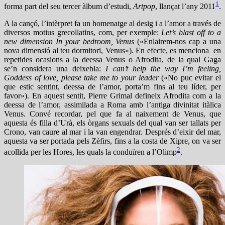
1
forma part del seu tercer àlbum d’estudi,
Artpop
, llançat l’any 2011
.
A la cançó, l’intèrpret fa un homenatge al desig i a l’amor a través de
diversos motius grecollatins, com, per exemple:
Let’s blast off to a
new dimension In your bedroom, Venus
(«Enlairem-nos cap a una
nova dimensió al teu dormitori, Venus»). En efecte, es menciona en
repetides ocasions a la deessa Venus o Afrodita, de la qual Gaga
se’n considera una deixebla:
I can’t help the way I’m feeling,
Goddess of love, please take me to your leader
(«No puc evitar el
que estic sentint, deessa de l’amor, porta’m fins al teu líder, per
favor»). En aquest sentit, Pierre Grimal defineix Afrodita com a la
deessa de l’amor, assimilada a Roma amb l’antiga divinitat itàlica
Venus. Convé recordar, pel que fa al naixement de Venus, que
aquesta és filla d’Urà, els òrgans sexuals del qual van ser tallats per
Crono, van caure al mar i la van engendrar. Després d’eixir del mar,
aquesta va ser portada pels Zèfirs, fins a la costa de Xipre, on va ser
2
acollida per les Hores, les quals la conduïren a l’Olimp
.