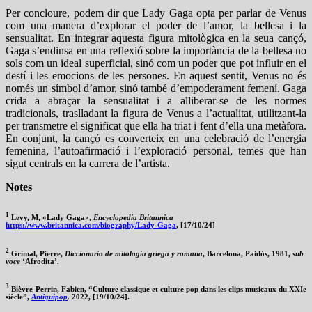
Per concloure, podem dir que Lady Gaga opta per parlar de Venus
com una manera d’explorar el poder de l’amor, la bellesa i la
sensualitat. En integrar aquesta figura mitològica en la seua cançó,
Gaga s’endinsa en una reflexió sobre la importància de la bellesa no
sols com un ideal superficial, sinó com un poder que pot influir en el
destí i les emocions de les persones. En aquest sentit, Venus no és
només un símbol d’amor, sinó també d’empoderament femení. Gaga
crida a abraçar la sensualitat i a alliberar-se de les normes
tradicionals, traslladant la figura de Venus a l’actualitat, utilitzant-la
per transmetre el significat que ella ha triat i fent d’ella una metàfora.
En conjunt, la cançó es converteix en una celebració de l’energia
femenina, l’autoafirmació i l’exploració personal, temes que han
sigut centrals en la carrera de l’artista.
Notes
1
Levy, M, «Lady Gaga»,
Encyclopedia Britannica
https://www.britannica.com/biography/Lady-Gaga
, [17/10/24]
2
Grimal, Pierre,
Diccionario de mitología griega y romana
, Barcelona, Paidós, 1981,
sub
voce
‘Afrodita’.
3
Bièvre-Perrin, Fabien, “Culture classique et culture pop dans les clips musicaux du XXIe
siècle”,
Antiquipop
,
2022, [19/10/24].