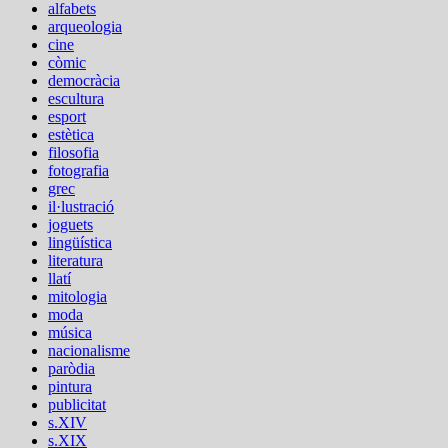
alfabets
arqueologia
cine
còmic
democràcia
escultura
esport
estètica
filosofia
fotografia
grec
il·lustració
joguets
lingüística
literatura
llatí
mitologia
moda
música
nacionalisme
paròdia
pintura
publicitat
s.XIV
s.XIX