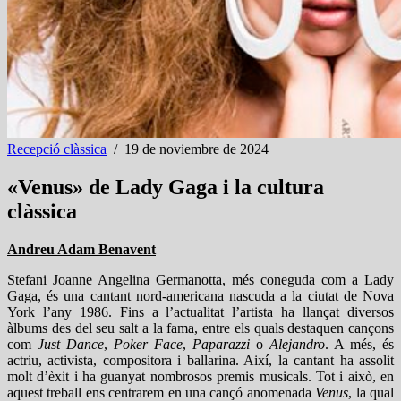
Recepció clàssica
/
19 de noviembre de 2024
«Venus» de Lady Gaga i la cultura
clàssica
Andreu Adam Benavent
Stefani Joanne Angelina Germanotta, més coneguda com a Lady
Gaga, és una cantant nord-americana nascuda a la ciutat de Nova
York l’any 1986. Fins a l’actualitat l’artista ha llançat diversos
àlbums des del seu salt a la fama, entre els quals destaquen cançons
com
Just Dance
,
Poker Face
,
Paparazzi
o
Alejandro
. A més, és
actriu, activista, compositora i ballarina. Així, la cantant ha assolit
molt d’èxit i ha guanyat nombrosos premis musicals. Tot i això, en
aquest treball ens centrarem en una cançó anomenada
Venus
, la qual