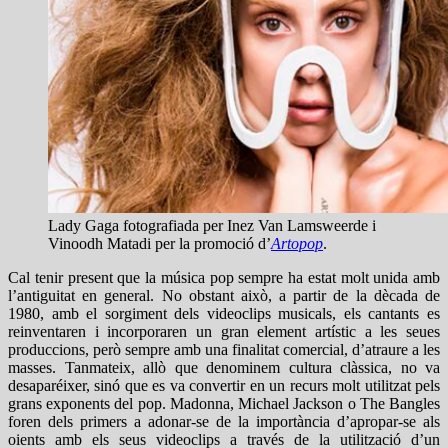
Lady Gaga fotografiada per Inez Van Lamsweerde i
Vinoodh Matadi per la promoció d’
Artopop
.
Cal tenir present que la música pop sempre ha estat molt unida amb
l’antiguitat en general. No obstant això, a partir de la dècada de
1980, amb el sorgiment dels videoclips musicals, els cantants es
reinventaren i incorporaren un gran element artístic a les seues
produccions, però sempre amb una finalitat comercial, d’atraure a les
masses. Tanmateix, allò que denominem cultura clàssica, no va
desaparéixer, sinó que es va convertir en un recurs molt utilitzat pels
grans exponents del pop. Madonna, Michael Jackson o The Bangles
foren dels primers a adonar-se de la importància d’apropar-se als
oients amb els seus videoclips a través de la utilització d’un