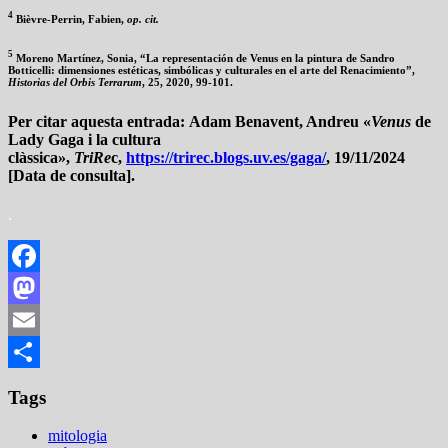
4
Bièvre-Perrin, Fabien,
op. cit.
5
Moreno Martínez, Sonia, “La representación de Venus en la pintura de Sandro
Botticelli: dimensiones estéticas, simbólicas y culturales en el arte del Renacimiento”,
Historias del Orbis Terrarum
, 25, 2020, 99-101.
Per citar aquesta entrada:
Adam Benavent, Andreu «
Venus
de
Lady Gaga i la cultura
clàssica»,
TriRe
c,
https://trirec.blogs.uv.es/gaga/
, 19/11/2024
[Data de consulta].
.
Facebook
Mastodon
Email
Compartir
Tags
mitologia