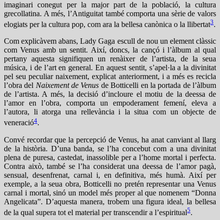
imaginari conegut per la major part de la població, la cultura
grecollatina. A més, l’Antiguitat també comporta una sèrie de valors
3
elogiats per la cultura pop, com ara la bellesa canònica o la llibertat
.
Com explicàvem abans, Lady Gaga escull de nou un element clàssic
com Venus amb un sentit. Així, doncs, la cançó i l’àlbum al qual
pertany aquesta signifiquen un renàixer de l’artista, de la seua
música, i de l’art en general. En aquest sentit, s’apel·la a la divinitat
pel seu peculiar naixement, explicat anteriorment, i a més es recicla
l’obra del
Naixement de Venus
de Botticelli en la portada de l’àlbum
de l’artista. A més, la decisió d’incloure el motiu de la deessa de
l’amor en l’obra, comporta un empoderament femení, eleva a
l’autora, li atorga una rellevància i la situa com un objecte de
4
veneració
.
Convé recordar que la percepció de Venus, ha anat canviant al llarg
de la història. D’una banda, se l’ha concebut com a una divinitat
plena de puresa, castedat, inassolible per a l’home mortal i perfecta.
Contra això, també se l’ha considerat una deessa de l’amor pagà,
sensual, desenfrenat, carnal i, en definitiva, més humà. Així per
exemple, a la seua obra, Botticelli no pretén representar una Venus
carnal i mortal, sinó un model més proper al que nomenem “Donna
Angelicata”. D’aquesta manera, trobem una figura ideal, la bellesa
5
de la qual supera tot el material per transcendir a l’espiritual
.