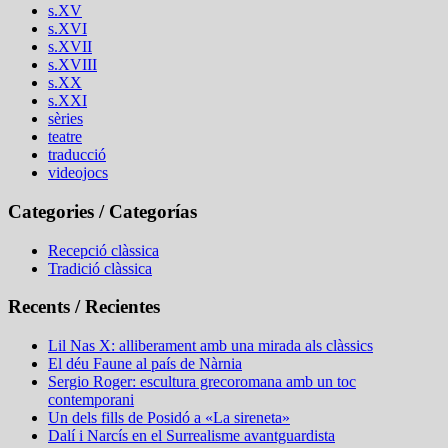
s.XV
s.XVI
s.XVII
s.XVIII
s.XX
s.XXI
sèries
teatre
traducció
videojocs
Categories / Categorías
Recepció clàssica
Tradició clàssica
Recents / Recientes
Lil Nas X: alliberament amb una mirada als clàssics
El déu Faune al país de Nàrnia
Sergio Roger: escultura grecoromana amb un toc
contemporani
Un dels fills de Posidó a «La sireneta»
Dalí i Narcís en el Surrealisme avantguardista