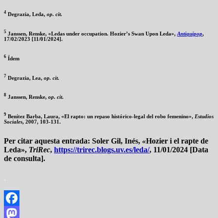
4
Degrazia, Leda,
op. cit.
5
Janssen, Renske, «Ledas under occupation. Hozier’s Swan Upon Leda»,
Antiquipop
,
17/02/2023 [11/01/2024].
6
Ídem
7
Degrazia, Lea,
op. cit.
8
Janssen, Renske,
op. cit.
9
Benítez Barba, Laura, «El rapto: un repaso histórico-legal del robo femenino»,
Estudios
Sociales
, 2007, 103-131.
Per citar aquesta entrada:
Soler Gil, Inés,
«
Hozier i el rapte de
Leda»,
TriRec
,
https://trirec.blogs.uv.es/leda/
, 11/01/2024 [Data
de consulta].
.
Facebook