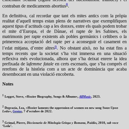
8
contraban de medicaments abortius
.
En definitiva, cal recordar que tant els mites antics com la pròpia
realitat d’aquell temps estan plens de narratives que exemplifiquen
aquest tipus d’actituds cap a les donxes, entre els quals podem trobar
el mite d’Europa, el de Dànae, el rapte de les Sabines, els
matrimonis per rapte existents als pobles germànics i celtibers o la
primerenca acceptació del rapte per a aconseguir el casament en
9
l’edat mitjana, d’entre altres
. No obstant això, no ha estat fins a
temps recents que la societat s’ha vist immersa en una situació
reflexiva més evolucionada, alhora que s’ha deixat enrere la idea
prefixada de la
femme fatale
en certs escenaris, que s’ha comprés el
rerefons de la història com a un acte de dominància que acaba
desembocant en una violació encoberta.
Notes
1
Legget, Steve, «Hozier Biography, Songs & Albums»,
AllMusic
, 2023.
2
Degrazia, Lea, «Hozier laments the oppression of women on new song S
wan Upon
Leda
»,
Genius
, 7 d’octubre de 2022.
3
Grimal, Pierre,
Diccionario de Mitología Griega y Romana
, Paidós, 2010,
sub voce
‘Leda’.