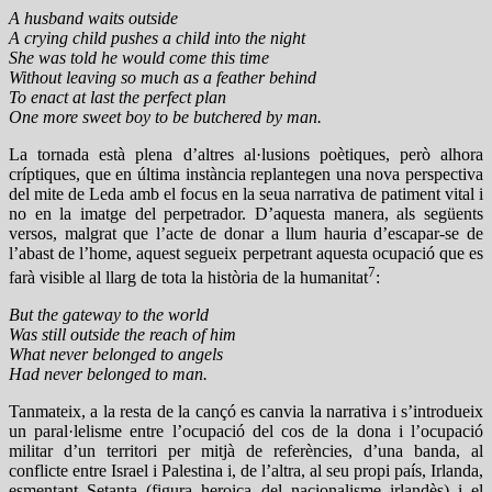
A husband waits outside
A crying child pushes a child into the night
She was told he would come this time
Without leaving so much as a feather behind
To enact at last the perfect plan
One more sweet boy to be butchered by man.
La tornada està plena d’altres al·lusions poètiques, però alhora
críptiques, que en última instància replantegen una nova perspectiva
del mite de Leda amb el focus en la seua narrativa de patiment vital i
no en la imatge del perpetrador. D’aquesta manera, als següents
versos, malgrat que l’acte de donar a llum hauria d’escapar-se de
l’abast de l’home, aquest segueix perpetrant aquesta ocupació que es
7
farà visible al llarg de tota la història de la humanitat
:
But the gateway to the world
Was still outside the reach of him
What never belonged to angels
Had never belonged to man.
Tanmateix, a la resta de la cançó es canvia la narrativa i s’introdueix
un paral·lelisme entre l’ocupació del cos de la dona i l’ocupació
militar d’un territori per mitjà de referències, d’una banda, al
conflicte entre Israel i Palestina i, de l’altra, al seu propi país, Irlanda,
esmentant Setanta (figura heroica del nacionalisme irlandès) i el