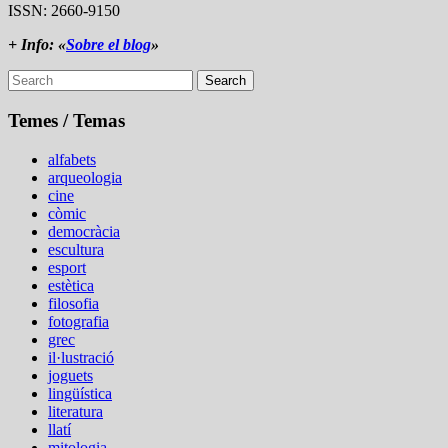
ISSN: 2660-9150
+ Info: «
Sobre el blog
»
Search
Temes / Temas
alfabets
arqueologia
cine
còmic
democràcia
escultura
esport
estètica
filosofia
fotografia
grec
il·lustració
joguets
lingüística
literatura
llatí
mitologia