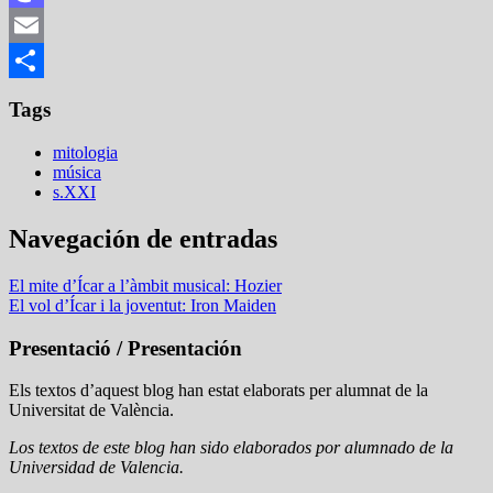
Mastodon
Email
Compartir
Tags
mitologia
música
s.XXI
Navegación de entradas
El mite d’Ícar a l’àmbit musical: Hozier
El vol d’Ícar i la joventut: Iron Maiden
Presentació / Presentación
Els textos d’aquest blog han estat elaborats per alumnat de la
Universitat de València.
Los textos de este blog han sido elaborados por alumnado de la
Universidad de Valencia.