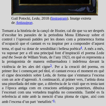
Gail Potocki,
Leda
, 2018 (
Instragram
). Imatge extreta
de
Antiquipop
.
Tornant a la història de la cançó de Hozier, cal dir que va ser després
d’escoltar les paraules de la periodista Mona Elthaway sobre el
control i l’opressió patides per les dones com a primerenca forma
d’ocupació que el cantant es va inspirar per a compondre d’aquest
4
tema, el qual va dotar de sensibilitat i bellesa poètica
. A més a més,
va suposar per a ell una principal font d’inspiració el poema
Leda
and the Swan
de Willam Yeats, de l’any 1923, en què es representa a
la protagonista de manera enlluernadora i indefensa davant la
5
violència de les ales del cigne
. Per a la creació del poema, en
primer lloc i començant pel títol, el cantant evoca el moment en què
el cigne descendeix sobre Leda, de forma que s’emmarca l’escena
com un acte d’agressió. A continuació, al primer vers, l’artista dona
una pinzellada del mite que, a diferència de la visió que es tenia tant
a l’època antiga com en creacions artístiques posteriors, dibuixa
l’escenari com una vertadera tragèdia no consentida. També es fa
referència al mite amb la menció d’una ploma de cigne, així com
6
amb l’escena d’un part ‘metafòric’
: