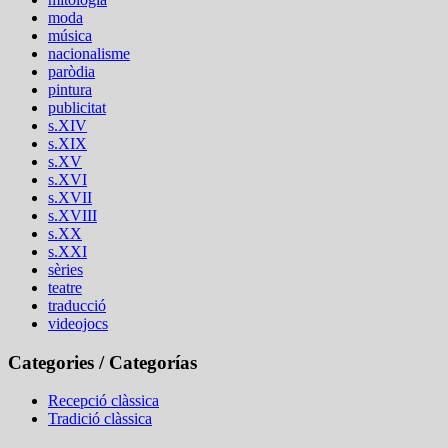
moda
música
nacionalisme
paròdia
pintura
publicitat
s.XIV
s.XIX
s.XV
s.XVI
s.XVII
s.XVIII
s.XX
s.XXI
sèries
teatre
traducció
videojocs
Categories / Categorías
Recepció clàssica
Tradició clàssica