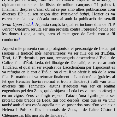
ràpidament entrar en les llistes de millors cançons d’11 països i,
finalment, després d’anar obrint-se pas amb altres publicacions com
diversos EP i el seu segon disc
Wasteland baby!
, Hozier es va
estrenar en la nova dècada musical amb la publicació del senzill
1
Swan Upon Leda
.
Aquesta cançó, la qual va incloure dins de l’LP
Unreal Unearth
, resulta ser una protesta contra l’opressió patida per
les dones i que, a més, pren el mite grec de Leda com a fil
2
conductor
.
Aquest mite presenta com a protagonista el personatge de Leda, qui
(segons la tradició més generalitzada) va ser filla del rei d’Etòlia,
Testi, i d’Eurítemis i, per tant, reconeguda descendent d’Etol i de
Càlice, filla d’Èol. Leda, del llinatge de Deucalió, es va casar amb
Tindàreu, el qual en ser expulsat de Lacedemònia per Hipocoont es
va refugiar en la cort d’Etòlia, on el rei li va oferir la mà de la seua
filla. El matrimoni va retornar finalment a Lacedemònia (gràcies al
fet que Hèracles havia retornat el tron a Tindàreu) i allí van tenir
diversos fills. Tanmateix, alguns d’aquests van ser en realitat
engendrats pel déu Zeus, qui desitjava a Leda i es va metamorfosejar
en un cigne. Zeus va fingir esperar l’atac d’una àguila per a ser
protegit pels braços de Leda, qui poc després, com que es va unir
també amb el seu espòs aquella nit, va posar dos ous: d’un van eixir
Helena i Pòl·lux, fills immortals de Zeus, i de l’altre Càstor i
3
Clitemnestra, fills mortals de Tindàreu
.