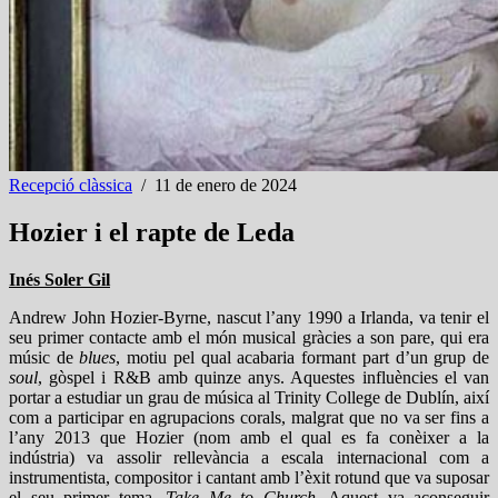
Recepció clàssica
/
11 de enero de 2024
Hozier i el rapte de Leda
Inés Soler Gil
Andrew John Hozier-Byrne, nascut l’any 1990 a Irlanda, va tenir el
seu primer contacte amb el món musical gràcies a son pare, qui era
músic de
blues
, motiu pel qual acabaria formant part d’un grup de
soul
, gòspel i R&B amb quinze anys. Aquestes influències el van
portar a estudiar un grau de música al Trinity College de Dublín, així
com a participar en agrupacions corals, malgrat que no va ser fins a
l’any 2013 que Hozier (nom amb el qual es fa conèixer a la
indústria) va assolir rellevància a escala internacional com a
instrumentista, compositor i cantant amb l’èxit rotund que va suposar
el seu primer tema,
Take Me to Church
. Aquest va aconseguir