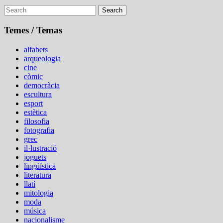
Search
Temes / Temas
alfabets
arqueologia
cine
còmic
democràcia
escultura
esport
estètica
filosofia
fotografia
grec
il·lustració
joguets
lingüística
literatura
llatí
mitologia
moda
música
nacionalisme