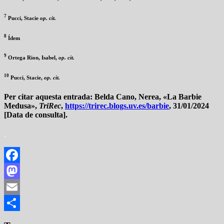
7
Pucci, Stacie
op. cit.
8
Ídem
9
Ortega Rion, Isabel,
op. cit.
10
Pucci, Stacie,
op. cit.
Per citar aquesta entrada:
Belda Cano, Nerea, «La Barbie
Medusa»,
TriRec
,
https://trirec.blogs.uv.es/barbie
, 31/01/2024
[Data de consulta].
.
Facebook
Mastodon
Email
Compartir