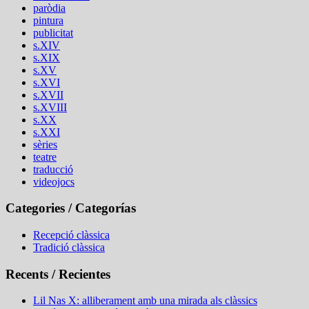
paròdia
pintura
publicitat
s.XIV
s.XIX
s.XV
s.XVI
s.XVII
s.XVIII
s.XX
s.XXI
sèries
teatre
traducció
videojocs
Categories / Categorías
Recepció clàssica
Tradició clàssica
Recents / Recientes
Lil Nas X: alliberament amb una mirada als clàssics