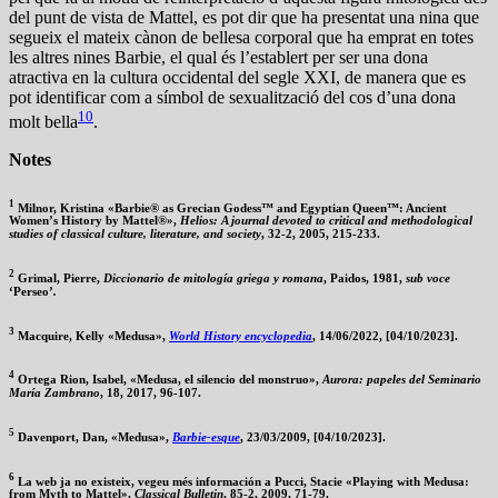
del punt de vista de Mattel, es pot dir que ha presentat una nina que
segueix el mateix cànon de bellesa corporal que ha emprat en totes
les altres nines Barbie, el qual és l’establert per ser una dona
atractiva en la cultura occidental del segle XXI, de manera que es
pot identificar com a símbol de sexualització del cos d’una dona
10
molt bella
.
Notes
1
Milnor, Kristina «Barbie® as Grecian Godess™ and Egyptian Queen™: Ancient
Women’s History by Mattel®»,
Helios: A journal devoted to critical and methodological
studies of classical culture, literature, and society
, 32-2, 2005, 215-233.
2
Grimal, Pierre,
Diccionario de mitología griega y romana
, Paidos, 1981,
sub voce
‘Perseo’
.
3
Macquire, Kelly «Medusa»,
World History encyclopedia
, 14/06/2022, [04/10/2023].
4
Ortega Rion, Isabel, «Medusa, el silencio del monstruo»,
Aurora: papeles del Seminario
María Zambrano
, 18, 2017, 96-107.
5
Davenport, Dan, «Medusa»,
Barbie-esque
, 23/03/2009, [04/10/2023].
6
La web ja no existeix, vegeu més información a Pucci, Stacie «Playing with Medusa:
from Myth to Mattel»,
Classical Bulletin
, 85-2, 2009, 71-79.