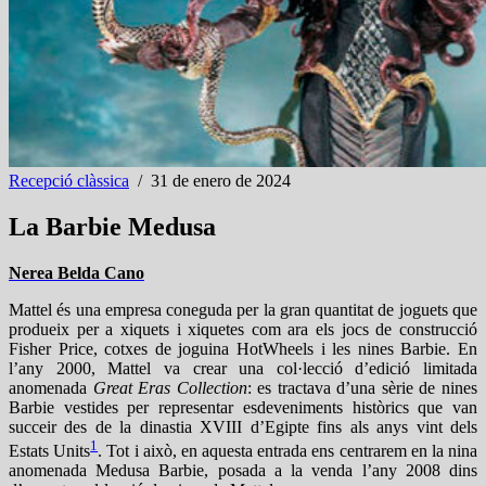
Recepció clàssica
/
31 de enero de 2024
La Barbie Medusa
Nerea Belda Cano
Mattel és una empresa coneguda per la gran quantitat de joguets que
produeix per a xiquets i xiquetes com ara els jocs de construcció
Fisher Price, cotxes de joguina HotWheels i les nines Barbie. En
l’any 2000, Mattel va crear una col·lecció d’edició limitada
anomenada
Great Eras Collection
: es tractava d’una sèrie de nines
Barbie vestides per representar esdeveniments històrics que van
succeir des de la dinastia XVIII d’Egipte fins als anys vint dels
1
Estats Units
. Tot i això, en aquesta entrada ens centrarem en la nina
anomenada Medusa Barbie, posada a la venda l’any 2008 dins