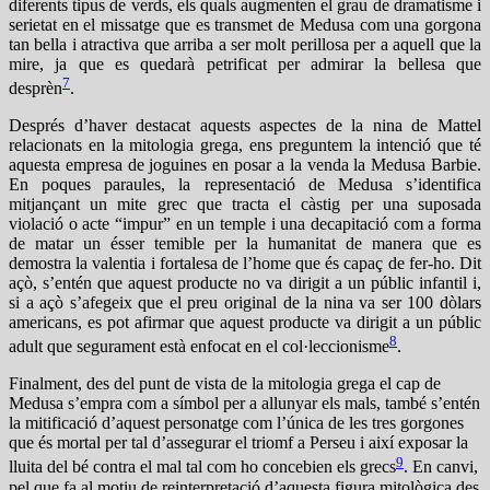
diferents tipus de verds, els quals augmenten el grau de dramatisme i
serietat en el missatge que es transmet de Medusa com una gorgona
tan bella i atractiva que arriba a ser molt perillosa per a aquell que la
mire, ja que es quedarà petrificat per admirar la bellesa que
7
desprèn
.
Després d’haver destacat aquests aspectes de la nina de Mattel
relacionats en la mitologia grega, ens preguntem la intenció que té
aquesta empresa de joguines en posar a la venda la Medusa Barbie.
En poques paraules, la representació de Medusa s’identifica
mitjançant un mite grec que tracta el càstig per una suposada
violació o acte “impur” en un temple i una decapitació com a forma
de matar un ésser temible per la humanitat de manera que es
demostra la valentia i fortalesa de l’home que és capaç de fer-ho. Dit
açò, s’entén que aquest producte no va dirigit a un públic infantil i,
si a açò s’afegeix que el preu original de la nina va ser 100 dòlars
americans, es pot afirmar que aquest producte va dirigit a un públic
8
adult que segurament està enfocat en el col·leccionisme
.
Finalment, des del punt de vista de la mitologia grega el cap de
Medusa s’empra com a símbol per a allunyar els mals, també s’entén
la mitificació d’aquest personatge com l’única de les tres gorgones
que és mortal per tal d’assegurar el triomf a Perseu i així exposar la
9
lluita del bé contra el mal tal com ho concebien els grecs
. En canvi,
pel que fa al motiu de reinterpretació d’aquesta figura mitològica des