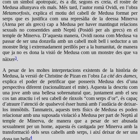
com un símbol apotropaic, és a dir, segons es creia, el rostre de
Medusa allunyava els mals. Més tard, l’autor romà Ovidi, en l’obra
Metamorfosis
, explica el motiu del cabell de Medusa format per
serps que es justifica com una represàlia de la deessa Minerva
(Atena per als grecs) cap a Medusa per haver mantingut relacions
sexuals no consentides amb Neptú (Posidó per als grecs) en el
temple de Minerva. D’aquesta manera, Ovidi raona com Medusa va
passar de ser una donzella amb un cabell molt bell i seductor a un
monstre lleig i extremadament perillós per a la humanitat, de manera
que ja no es dona la visió de Medusa com un monstre des que va
3
nàixer
.
A pesar de les moltes interpretacions existents de la història de
Medusa, la versió de Christine de Pizan en l’obra
La cité des dames,
explica el poder de petrificar que posseeix Medusa des d’una
perspectiva diferent (racionalitzant el mite). Aquesta la descriu com
una jove amb una bellesa sobrenatural que, juntament amb el seu
cos tan atractiu i el seu cabell de rínxols “com serps d’or”, és capaç
d’atraure l’atenció de qualsevol ésser humà amb l’audàcia de deixar-
los immòbils. Tanmateix, aquests trets físics de Medusa es poden
relacionar amb una suposada violació a Medusa per part de Neptú al
temple de Minerva, de manera que a pesar de ser abusada
sexualment per un home, aquesta és castigada per Minerva amb la
transformació dels seus cabells amb serps, i així deixar de ser una
4
dona tan bella
.