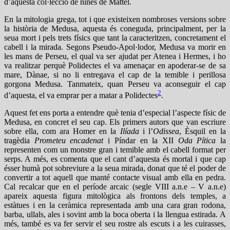
d’aquesta col·lecció de nines de Mattel.
En la mitologia grega, tot i que existeixen nombroses versions sobre
la història de Medusa, aquesta és coneguda, principalment, per la
seua mort i pels trets físics que tant la caracteritzen, concretament el
cabell i la mirada. Segons Pseudo-Apol·lodor, Medusa va morir en
les mans de Perseu, el qual va ser ajudat per Atenea i Hermes, i ho
va realitzar perquè Polidectes el va amenaçar en apoderar-se de sa
mare, Dànae, si no li entregava el cap de la temible i perillosa
gorgona Medusa. Tanmateix, quan Perseu va aconseguir el cap
2
d’aquesta, el va emprar per a matar a Polidectes
.
Aquest fet ens porta a entendre què tenia d’especial l’aspecte físic de
Medusa, en concret el seu cap. Els primers autors que van escriure
sobre ella, com ara Homer en la
Ilíada
i l’
Odissea
, Èsquil en la
tragèdia
Prometeu encadenat
i Píndar en la XII
Oda Pítica
la
representen com un monstre gran i temible amb el cabell format per
serps. A més, es comenta que el cant d’aquesta és mortal i que cap
ésser humà pot sobreviure a la seua mirada, donat que té el poder de
convertir a tot aquell que manté contacte visual amb ella en pedra.
Cal recalcar que en el període arcaic (segle VIII a.n.e – V a.n.e)
apareix aquesta figura mitològica als frontons dels temples, a
estàtues i en la ceràmica representada amb una cara gran rodona,
barba, ullals, ales i sovint amb la boca oberta i la llengua estirada. A
més, també es va fer servir el seu rostre als escuts i a les cuirasses,