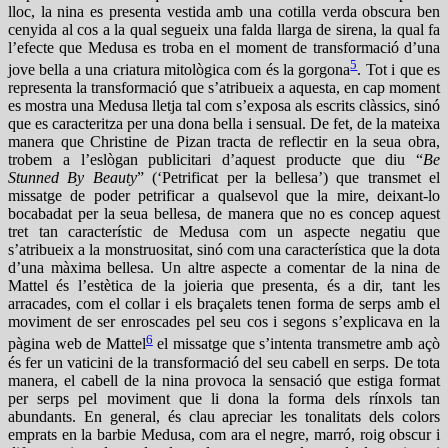
lloc, la nina es presenta vestida amb una cotilla verda obscura ben
cenyida al cos a la qual segueix una falda llarga de sirena, la qual fa
l’efecte que Medusa es troba en el moment de transformació d’una
5
jove bella a una criatura mitològica com és la gorgona
. Tot i que es
representa la transformació que s’atribueix a aquesta, en cap moment
es mostra una Medusa lletja tal com s’exposa als escrits clàssics, sinó
que es caracteritza per una dona bella i sensual. De fet, de la mateixa
manera que Christine de Pizan tracta de reflectir en la seua obra,
trobem a l’eslògan publicitari d’aquest producte que diu “
Be
Stunned By Beauty
” (‘Petrificat per la bellesa’) que transmet el
missatge de poder petrificar a qualsevol que la mire, deixant-lo
bocabadat per la seua bellesa, de manera que no es concep aquest
tret tan característic de Medusa com un aspecte negatiu que
s’atribueix a la monstruositat, sinó com una característica que la dota
d’una màxima bellesa. Un altre aspecte a comentar de la nina de
Mattel és l’estètica de la joieria que presenta, és a dir, tant les
arracades, com el collar i els braçalets tenen forma de serps amb el
moviment de ser enroscades pel seu cos i segons s’explicava en la
6
pàgina web de Mattel
el missatge que s’intenta transmetre amb açò
és fer un vaticini de la transformació del seu cabell en serps. De tota
manera, el cabell de la nina provoca la sensació que estiga format
per serps pel moviment que li dona la forma dels rínxols tan
abundants. En general, és clau apreciar les tonalitats dels colors
emprats en la barbie Medusa, com ara el negre, marró, roig obscur i